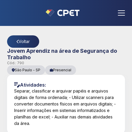
CPET
- Página Detalhes da Vaga
Voltar
Jovem Aprendiz na área de Segurança do
Trabalho
Cód.:
790
São Paulo
-
SP
Presencial
Atividades:
Separar, classificar e arquivar papéis e arquivos
digitais de forma ordenada; - Utilizar scanners para
converter documentos físicos em arquivos digitais; -
Inserir informações em sistemas informatizados e
planilhas de excel; - Auxiliar nas demais atividades
da área.