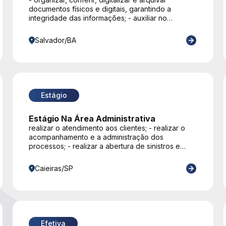
Administrativa
documentos físicos e digitais, garantindo a
integridade das informações; - auxiliar no
acompanhamento de processos internos, no
controle de pendências documentais e contribuir
Salvador/BA
para a organização dos fluxos do setor; -
elaborar, atualizar e alimentar planilhas e
controles administrativos e realizar a análise
preliminar de documentos, verificando sua
conformidade; - apoiar a equipe na realização de
pesquisas documentais e levantamento de
Estágio
informações e executar rotinas administrativas
relacionadas ao setor;
Estágio Na Área Administrativa
realizar o atendimento aos clientes; - realizar o
acompanhamento e a administração dos
processos; - realizar a abertura de sinistros e
prestar assistências ao cliente; - elaborar os
relatórios e as planilhas em excel e word; -
Caieiras/SP
organizar e controlar os arquivos em geral.
Efetiva