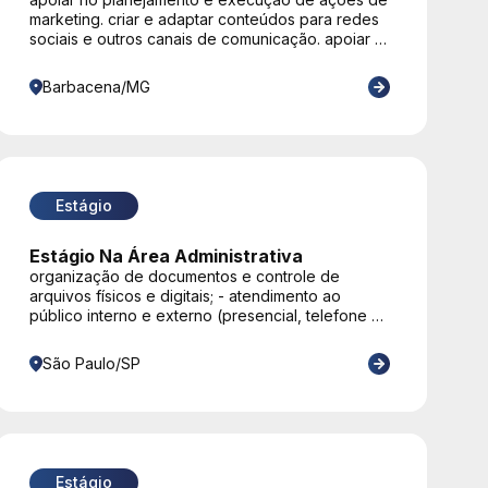
marketing. criar e adaptar conteúdos para redes
sociais e outros canais de comunicação. apoiar na
gestão e atualização de sites e redes sociais.
auxiliar na organização de eventos, ações
Barbacena/MG
promocionais e campanhas institucionais. dar
suporte às demandas administrativas da área de
marketing.
Estágio
Estágio Na Área Administrativa
organização de documentos e controle de
arquivos físicos e digitais; - atendimento ao
público interno e externo (presencial, telefone e
e-mail); - apoio nas rotinas administrativas e
operacionais da equipe; - suporte a e-mail,
São Paulo/SP
planilhas, estoque, cotações, fornecedores; -
acompanhamento de demandas internas
(manutenção).
Estágio