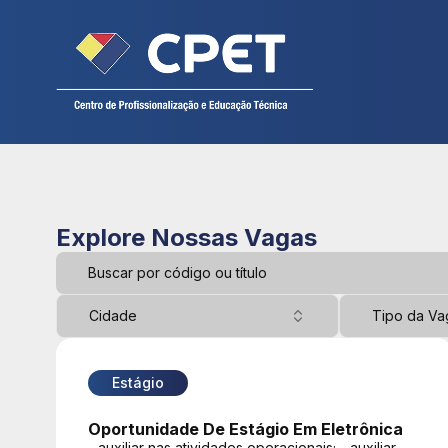
Cadastre seu currículo
CPET
- Página Inicial
Explore Nossas Vagas
Cidade
Tipo da Va
Estágio
Oportunidade De Estágio Em Eletrônica
- auxiliar nas atividades operacionais; - auxiliar