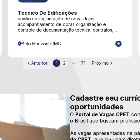
Tecnico De Edificações
auxílio na implantação de novas lojas
acompanhamento de obras organização e
controle de documentação técnica, contratos,
alvarás, licenças e relatórios de obra. realização
de visitas técnicas e monitoramento do progresso
Belo Horizonte/MG
das obras, identificando riscos e oportunidades
de melhoria. coordenação dos processos de pré-
inauguração e inauguração, assegurando a
Anterior
1
2
71
Próximo
entrega da loja pronta para operação. apoio à
More pages
implantação de sistemas operacionais, meios de
pagamento e ferramentas corporativas. condução
de reuniões periódicas com franqueados para
alinhamento, acompanhamento de pendências e
definição de planos de ação.
Cadastre seu currí
oportunidades
O
Portal de Vagas CPET
con
o Brasil que buscam profissio
As vagas apresentadas na pág
do CPET
, que divulgam diret