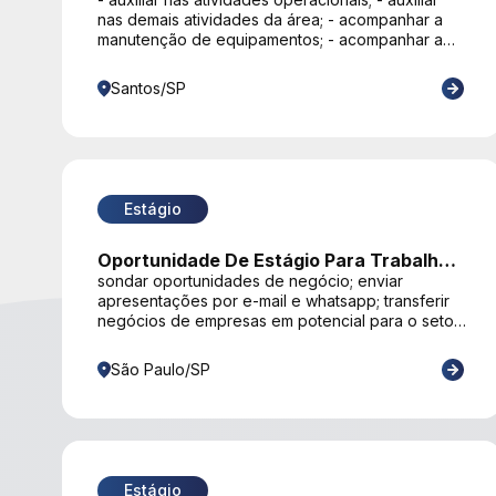
nas demais atividades da área; - acompanhar a
manutenção de equipamentos; - acompanhar a
abertura de ordens de serviços.
Santos/SP
Estágio
Oportunidade De Estágio Para Trabalhar
Conosco
sondar oportunidades de negócio; enviar
apresentações por e-mail e whatsapp; transferir
negócios de empresas em potencial para o setor
comercial; atualizar e qualificar empresas que
estejam com dados incompletos ou inconsistentes
São Paulo/SP
no cadastro do nube por telefone.
Estágio