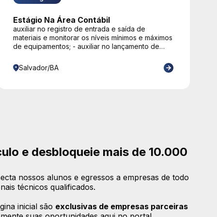
Estágio Na Área Contábil
auxiliar no registro de entrada e saída de
materiais e monitorar os níveis mínimos e máximos
de equipamentos; - auxiliar no lançamento de
notas fiscais, boletos e despesas em sistemas ou
planilhas internas, além de organizar os
Salvador/BA
vencimentos; - efetuar a organização física e
digital de arquivos; - realizar a alimentação de
softwares ou planilhas de controle com os dados
diários de fluxo de caixa, estoque ou
atendimento.
culo e desbloqueie mais de 10.000
ecta nossos alunos e egressos a empresas de todo
nais técnicos qualificados.
ina inicial são
exclusivas de empresas parceiras
amente suas oportunidades aqui no portal.