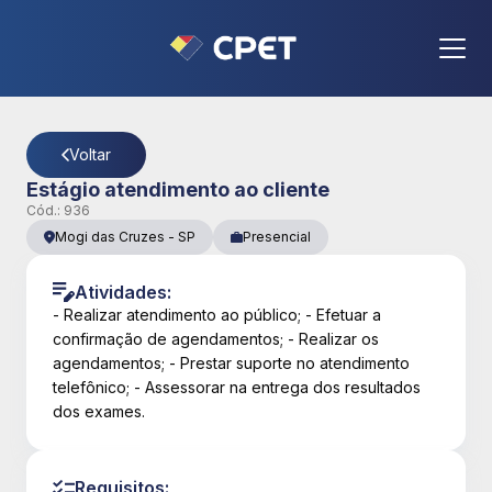
CPET
- Página Detalhes da Vaga
Voltar
Estágio atendimento ao cliente
Cód.:
936
Mogi das Cruzes
-
SP
Presencial
Atividades:
- Realizar atendimento ao público; - Efetuar a
confirmação de agendamentos; - Realizar os
agendamentos; - Prestar suporte no atendimento
telefônico; - Assessorar na entrega dos resultados
dos exames.
Requisitos: