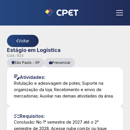
CPET
- Página Detalhes da Vaga
Voltar
Estágio em Logística
Cód.:
923
São Paulo
-
SP
Presencial
Atividades:
Rotulação e adesivagem de potes; Suporte na
organização da loja; Recebimento e envio de
mercadorias; Auxiliar nas demais atividades da área.
Requisitos:
Conclusão: No 1° semestre de 2027 até o 2°
semestre de 2028. Acesse nube.com.br ou ligue