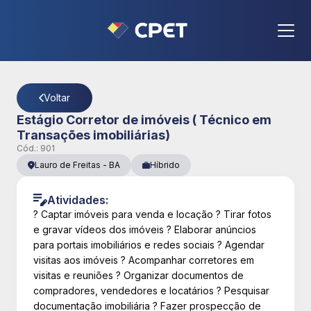
CPET
- Página Detalhes da Vaga
Voltar
Estágio Corretor de imóveis ( Técnico em
Transações imobiliárias)
Cód.:
901
Lauro de Freitas
-
BA
Híbrido
Atividades:
? Captar imóveis para venda e locação ? Tirar fotos
e gravar vídeos dos imóveis ? Elaborar anúncios
para portais imobiliários e redes sociais ? Agendar
visitas aos imóveis ? Acompanhar corretores em
visitas e reuniões ? Organizar documentos de
compradores, vendedores e locatários ? Pesquisar
documentação imobiliária ? Fazer prospecção de