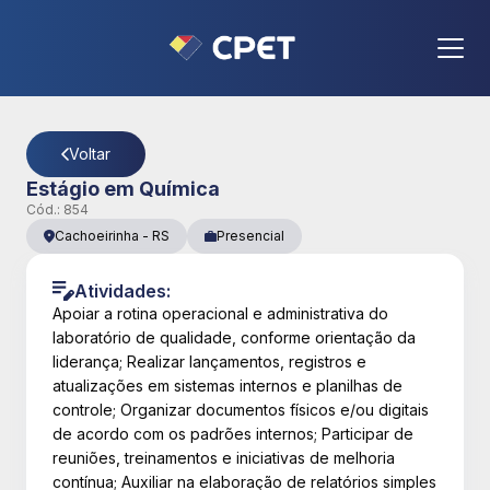
CPET
- Página Detalhes da Vaga
Voltar
Estágio em Química
Cód.:
854
Cachoeirinha
-
RS
Presencial
Atividades:
Apoiar a rotina operacional e administrativa do
laboratório de qualidade, conforme orientação da
liderança; Realizar lançamentos, registros e
atualizações em sistemas internos e planilhas de
controle; Organizar documentos físicos e/ou digitais
de acordo com os padrões internos; Participar de
reuniões, treinamentos e iniciativas de melhoria
contínua; Auxiliar na elaboração de relatórios simples