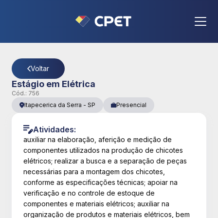
CPET
- Página Detalhes da Vaga
Voltar
Estágio em Elétrica
Cód.:
756
Itapecerica da Serra
-
SP
Presencial
Atividades:
auxiliar na elaboração, aferição e medição de
componentes utilizados na produção de chicotes
elétricos; realizar a busca e a separação de peças
necessárias para a montagem dos chicotes,
conforme as especificações técnicas; apoiar na
verificação e no controle de estoque de
componentes e materiais elétricos; auxiliar na
organização de produtos e materiais elétricos, bem