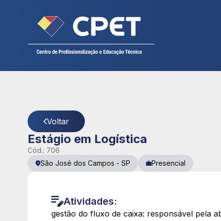
Cadastre seu currículo
CPET
- Página Detalhes da Vaga
Voltar
Estágio em Logística
Cód.:
706
São José dos Campos
-
SP
Presencial
Atividades:
gestão do fluxo de caixa: responsável pela a