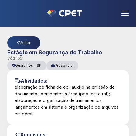
CPET
- Página Detalhes da Vaga
Voltar
Estágio em Segurança do Trabalho
Cód.:
651
Guarulhos
-
SP
Presencial
Atividades:
elaboração de ficha de epi; auxílio na emissão de
documentos pertinentes à área (ppp, cat e rat);
elaboração e organização de treinamentos;
lançamentos em sistema e organização de arquivos
em geral.
Requisitos: