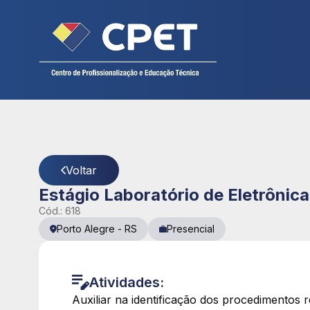
Cadastre seu currículo
CPET
- Página Detalhes da Vaga
Voltar
Estágio Laboratório de Eletrônica
Cód.:
618
Porto Alegre
-
RS
Presencial
Atividades:
Auxiliar na identificação dos procedimentos 