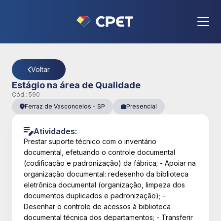
CPET
- Página Detalhes da Vaga
Voltar
Estágio na área de Qualidade
Cód.:
590
Ferraz de Vasconcelos
-
SP
Presencial
Atividades:
Prestar suporte técnico com o inventário
documental, efetuando o controle documental
(codificação e padronização) da fábrica; - Apoiar na
organização documental: redesenho da biblioteca
eletrônica documental (organização, limpeza dos
documentos duplicados e padronização); -
Desenhar o controle de acessos à biblioteca
documental técnica dos departamentos; - Transferir