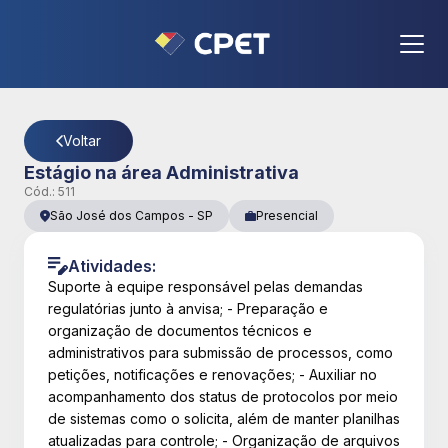
CPET
- Página Detalhes da Vaga
Voltar
Estágio na área Administrativa
Cód.:
511
São José dos Campos
-
SP
Presencial
Atividades:
Suporte à equipe responsável pelas demandas
regulatórias junto à anvisa; - Preparação e
organização de documentos técnicos e
administrativos para submissão de processos, como
petições, notificações e renovações; - Auxiliar no
acompanhamento dos status de protocolos por meio
de sistemas como o solicita, além de manter planilhas
atualizadas para controle; - Organização de arquivos