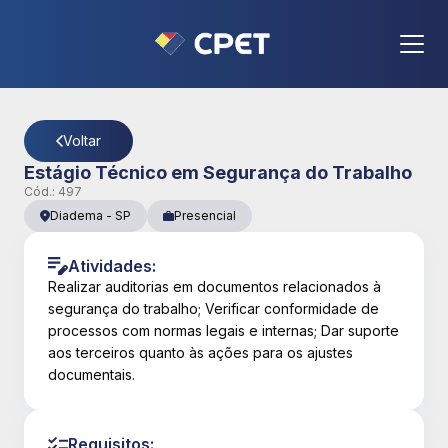
CPET
- Página Detalhes da Vaga
Voltar
Estágio Técnico em Segurança do Trabalho
Cód.:
497
Diadema
-
SP
Presencial
Atividades:
Realizar auditorias em documentos relacionados à
segurança do trabalho; Verificar conformidade de
processos com normas legais e internas; Dar suporte
aos terceiros quanto às ações para os ajustes
documentais.
Requisitos: