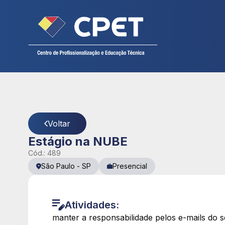
Cadastre seu currículo
CPET
- Página Detalhes da Vaga
Voltar
Estágio na NUBE
Cód.:
489
São Paulo
-
SP
Presencial
Atividades:
manter a responsabilidade pelos e-mails do s