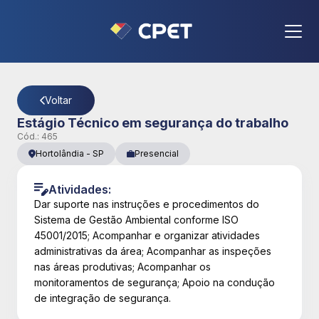
CPET
- Página Detalhes da Vaga
Voltar
Estágio Técnico em segurança do trabalho
Cód.:
465
Hortolândia
-
SP
Presencial
Atividades:
Dar suporte nas instruções e procedimentos do
Sistema de Gestão Ambiental conforme ISO
45001/2015; Acompanhar e organizar atividades
administrativas da área; Acompanhar as inspeções
nas áreas produtivas; Acompanhar os
monitoramentos de segurança; Apoio na condução
de integração de segurança.