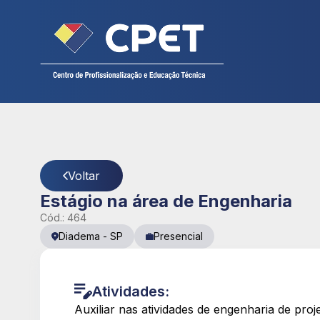
Cadastre seu currículo
CPET
- Página Detalhes da Vaga
Voltar
Estágio na área de Engenharia
Cód.:
464
Diadema
-
SP
Presencial
Atividades:
Auxiliar nas atividades de engenharia de proj