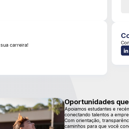
Co
Com
sua carreira!
Oportunidades que
Apoiamos estudantes e recém
conectando talentos a empre
Com orientação, transparênci
caminhos para que você conqu