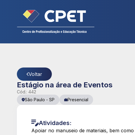
Cadastre seu currículo
CPET
- Página Detalhes da Vaga
Voltar
Estágio na área de Eventos
Cód.:
442
São Paulo
-
SP
Presencial
Atividades:
Apoiar no manuseio de materiais, bem como na