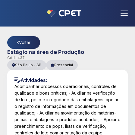
CPET
- Página Detalhes da Vaga
Voltar
Estágio na área de Produção
Cód.:
437
São Paulo
-
SP
Presencial
Atividades:
Acompanhar processos operacionais, controles de
qualidade e boas práticas; - Auxiliar na verificação
de lote, peso e integridade das embalagens, apoiar
o registro de informações em documentos de
qualidade; - Auxiliar na movimentação de matérias-
primas, embalagens e produtos acabados; - Apoiar o
preenchimento de pops, listas de verificação,
controles de lote com orientação da equipe.