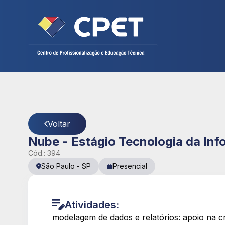
Cadastre seu currículo
CPET
- Página Detalhes da Vaga
Voltar
Nube - Estágio Tecnologia da In
Cód.:
394
São Paulo
-
SP
Presencial
Atividades:
modelagem de dados e relatórios: apoio na 