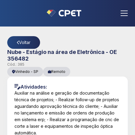
CPET
- Página Detalhes da Vaga
Voltar
Nube - Estágio na área de Eletrônica - OE
356482
Cód.:
385
Vinhedo
-
SP
Remoto
Atividades:
Auxiliar na análise e geração de documentação
técnica de projetos; - Realizar follow-up de projetos
aguardando aprovação técnica do cliente; - Auxiliar
no lançamento e emissão de ordens de produção
em sistema erp; - Realizar a programação de cnc de
corte a laser e equipamentos de inspeção óptica
automática.