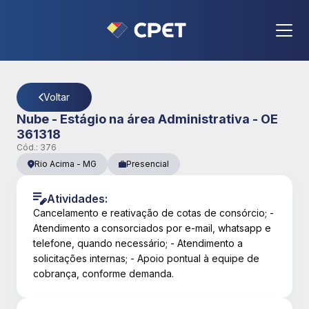
CPET
- Página Detalhes da Vaga
Voltar
Nube - Estágio na área Administrativa - OE
361318
Cód.:
376
Rio Acima
-
MG
Presencial
Atividades:
Cancelamento e reativação de cotas de consórcio; -
Atendimento a consorciados por e-mail, whatsapp e
telefone, quando necessário; - Atendimento a
solicitações internas; - Apoio pontual à equipe de
cobrança, conforme demanda.