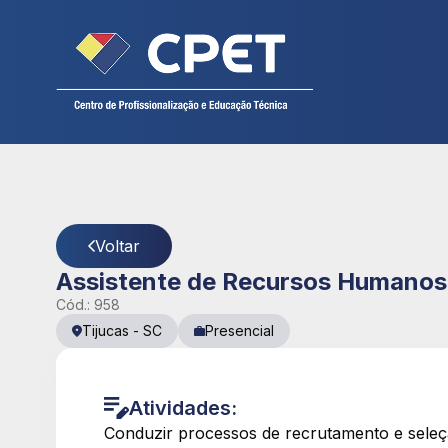
Cadastre seu currículo
CPET
- Página Detalhes da Vaga
Voltar
Assistente de Recursos Humanos
Cód.:
958
Tijucas
-
SC
Presencial
Atividades:
Conduzir processos de recrutamento e seleçã