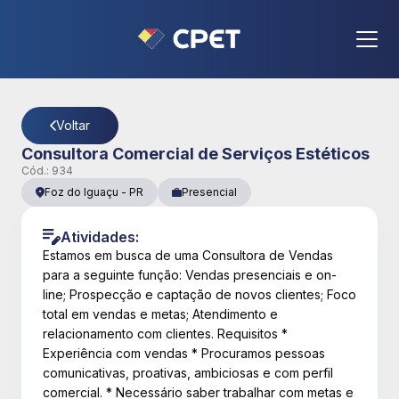
CPET
- Página Detalhes da Vaga
Voltar
Consultora Comercial de Serviços Estéticos
Cód.:
934
Foz do Iguaçu
-
PR
Presencial
Atividades:
Estamos em busca de uma Consultora de Vendas
para a seguinte função: Vendas presenciais e on-
line; Prospecção e captação de novos clientes; Foco
total em vendas e metas; Atendimento e
relacionamento com clientes. Requisitos *
Experiência com vendas * Procuramos pessoas
comunicativas, proativas, ambiciosas e com perfil
comercial. * Necessário saber trabalhar com metas e