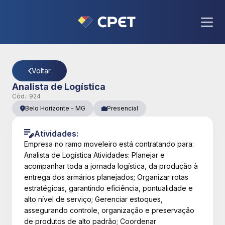
CPET
- Página Detalhes da Vaga
Voltar
Analista de Logística
Cód.:
924
Belo Horizonte
-
MG
Presencial
Atividades:
Empresa no ramo moveleiro está contratando para:
Analista de Logística Atividades: Planejar e
acompanhar toda a jornada logística, da produção à
entrega dos armários planejados; Organizar rotas
estratégicas, garantindo eficiência, pontualidade e
alto nível de serviço; Gerenciar estoques,
assegurando controle, organização e preservação
de produtos de alto padrão; Coordenar