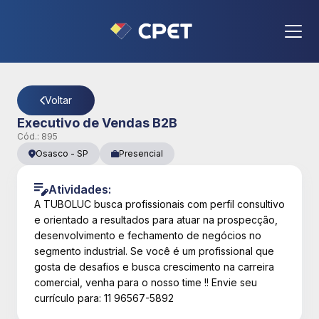
CPET
- Página Detalhes da Vaga
Voltar
Executivo de Vendas B2B
Cód.:
895
Osasco
-
SP
Presencial
Atividades:
A TUBOLUC busca profissionais com perfil consultivo
e orientado a resultados para atuar na prospecção,
desenvolvimento e fechamento de negócios no
segmento industrial. Se você é um profissional que
gosta de desafios e busca crescimento na carreira
comercial, venha para o nosso time !! Envie seu
currículo para: 11 96567-5892