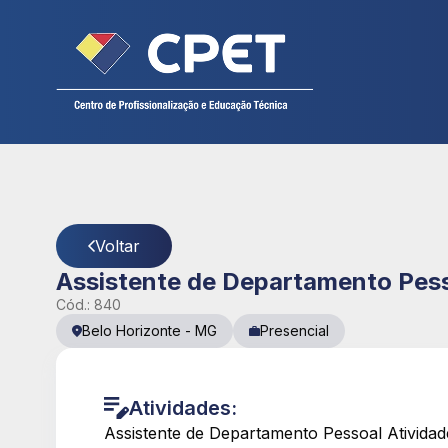
Cadastre seu currículo
CPET
- Página Detalhes da Vaga
Voltar
Assistente de Departamento Pes
Cód.:
840
Belo Horizonte
-
MG
Presencial
Atividades:
Assistente de Departamento Pessoal Atividad