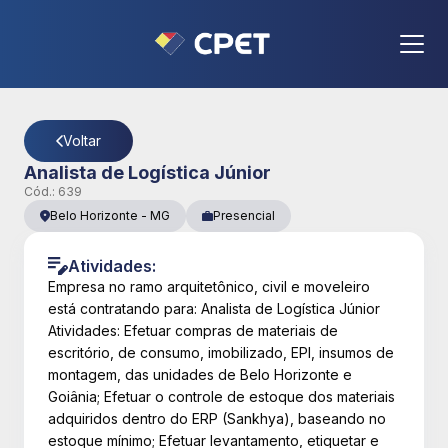
CPET
- Página Detalhes da Vaga
Voltar
Analista de Logística Júnior
Cód.:
639
Belo Horizonte
-
MG
Presencial
Atividades:
Empresa no ramo arquitetônico, civil e moveleiro
está contratando para: Analista de Logística Júnior
Atividades: Efetuar compras de materiais de
escritório, de consumo, imobilizado, EPI, insumos de
montagem, das unidades de Belo Horizonte e
Goiânia; Efetuar o controle de estoque dos materiais
adquiridos dentro do ERP (Sankhya), baseando no
estoque mínimo; Efetuar levantamento, etiquetar e