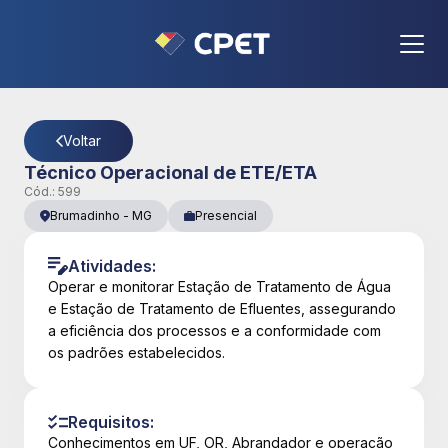
CPET
- Página Detalhes da Vaga
Voltar
Técnico Operacional de ETE/ETA
Cód.:
599
Brumadinho
-
MG
Presencial
Atividades:
Operar e monitorar Estação de Tratamento de Água
e Estação de Tratamento de Efluentes, assegurando
a eficiência dos processos e a conformidade com
os padrões estabelecidos.
Requisitos:
Conhecimentos em UF, OR, Abrandador e operação