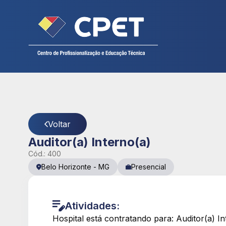
Cadastre seu currículo
CPET
- Página Detalhes da Vaga
Voltar
Auditor(a) Interno(a)
Cód.:
400
Belo Horizonte
-
MG
Presencial
Atividades:
Hospital está contratando para: Auditor(a) I