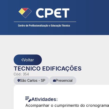
Cadastre seu currículo
CPET
- Página Detalhes da Vaga
Voltar
TECNICO EDIFICAÇÕES
Cód.:
354
São Carlos
-
SP
Presencial
Atividades:
Acompanhar o cumprimento do cronograma e 